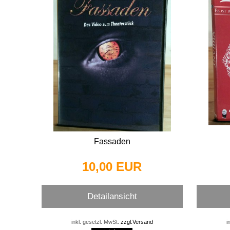
Fassaden
10,00 EUR
Detailansicht
inkl. gesetzl. MwSt.
zzgl.Versand
i