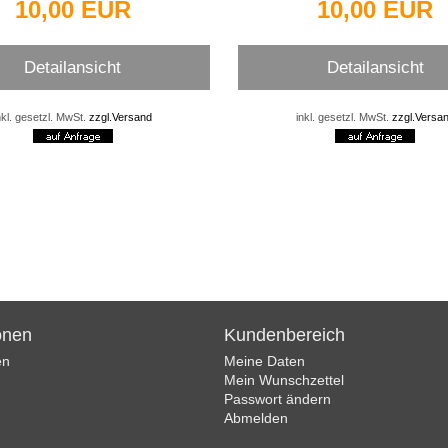
10,00 EUR
10,00 EUR
Detailansicht
Detailansicht
nkl. gesetzl. MwSt.
zzgl.Versand
inkl. gesetzl. MwSt.
zzgl.Versa
onen
Kundenbereich
en
Meine Daten
Mein Wunschzettel
Passwort ändern
Abmelden